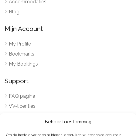
Accommodaties
Blog
Mijn Account
My Profile
Bookmarks
My Bookings
Support
FAQ pagina
VV-licenties
Word verhuurder
Beheer toestemming
Voorwaarden en Privacy
Om de beste ervaringen te bieden, gebruiken wij technologieën zoals