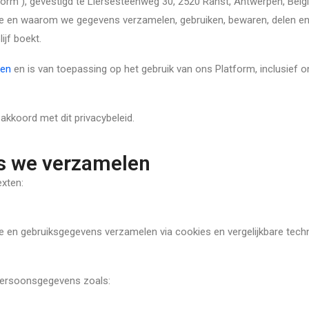
atform”), gevestigd te Liersesteenweg 30, 2520 Ranst, Antwerpen, Belg
 hoe en waarom we gegevens verzamelen, gebruiken, bewaren, delen 
ijf boekt.
den
en is van toepassing op het gebruik van ons Platform, inclusief o
akkoord met dit privacybeleid.
s we verzamelen
xten:
 en gebruiksgegevens verzamelen via cookies en vergelijkbare tech
persoonsgegevens zoals: