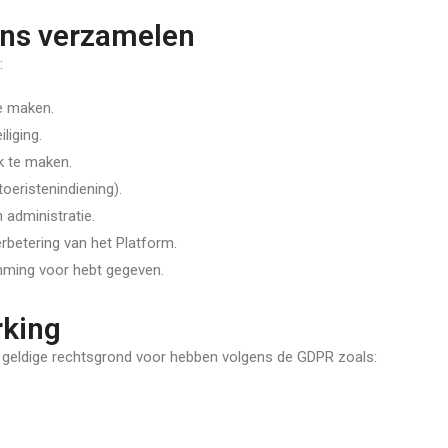
ns verzamelen
:
e maken.
liging.
k te maken.
toeristenindiening).
 administratie.
rbetering van het Platform.
emming voor hebt gegeven.
rking
 geldige rechtsgrond voor hebben volgens de GDPR zoals: