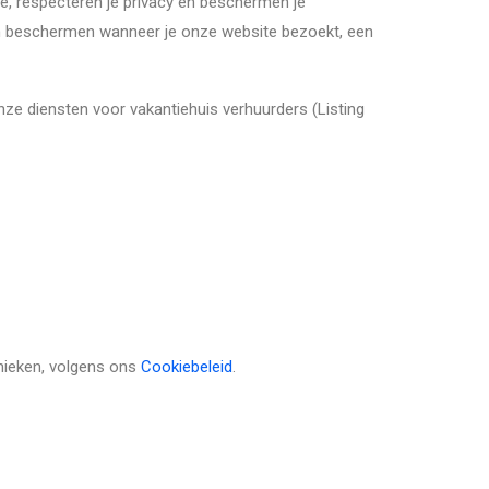
ië, respecteren je privacy en beschermen je
en beschermen wanneer je onze website bezoekt, een
nze diensten voor vakantiehuis verhuurders (Listing
nieken, volgens ons
Cookiebeleid
.