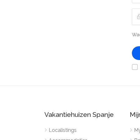
Wac
Vakantiehuizen Spanje
Mij
Localistings
My