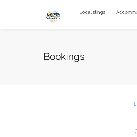
Localistings
Accommo
Bookings
L