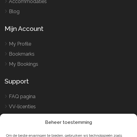
Accommodaties
Blog
Mijn Account
My Profile
Bookmarks
My Bookings
Support
FAQ pagina
VV-licenties
Word verhuurder
Beheer toestemming
Voorwaarden en Privacy
Om de beste ervaringen te bieden, gebruiken wij technologieën zoals