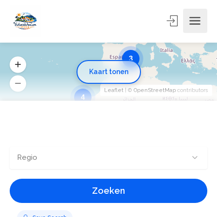
3
Kaart tonen
Leaflet
| ©
OpenStreetMap
contributors
4
Regio
Zoeken