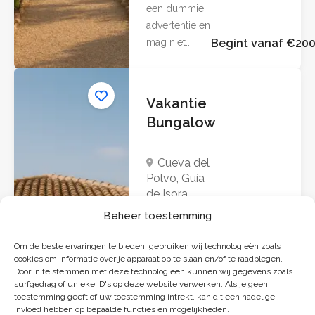
een dummie
advertentie en
mag niet...
Begint vanaf €200
Vakantie
Bungalow
Cueva del
Polvo, Guía
de Isora,
Santa Cruz
Beheer toestemming
de Tenerife,
Canarische
Om de beste ervaringen te bieden, gebruiken wij technologieën zoals
Eilanden,
cookies om informatie over je apparaat op te slaan en/of te raadplegen.
38683,
Door in te stemmen met deze technologieën kunnen wij gegevens zoals
surfgedrag of unieke ID's op deze website verwerken. Als je geen
Spanje
toestemming geeft of uw toestemming intrekt, kan dit een nadelige
invloed hebben op bepaalde functies en mogelijkheden.
Let op: dit is