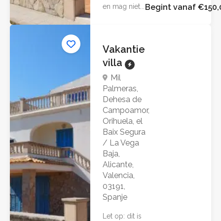
en mag niet...
Begint vanaf €150,
Vakantie
villa
Mil
Palmeras,
Dehesa de
Campoamor,
Orihuela, el
Baix Segura
/ La Vega
Baja,
Alicante,
Valencia,
03191,
Spanje
Let op: dit is