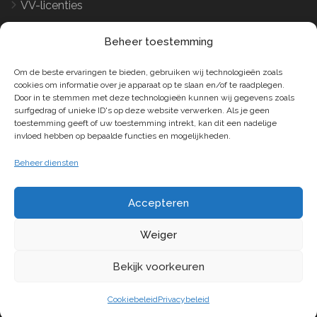
VV-licenties
Word verhuurder
Beheer toestemming
Voorwaarden en Privacy
Om de beste ervaringen te bieden, gebruiken wij technologieën zoals
cookies om informatie over je apparaat op te slaan en/of te raadplegen.
Door in te stemmen met deze technologieën kunnen wij gegevens zoals
Algemene Voorwaarden
surfgedrag of unieke ID's op deze website verwerken. Als je geen
toestemming geeft of uw toestemming intrekt, kan dit een nadelige
Cookiebeleid
invloed hebben op bepaalde functies en mogelijkheden.
Beheer diensten
Accepteren
Copyright © Localistings
- BE0837.341.810 - RPR:
Weiger
Antwerpen, Afdeling
Antwerpen
Bekijk voorkeuren
Cookiebeleid
Privacybeleid