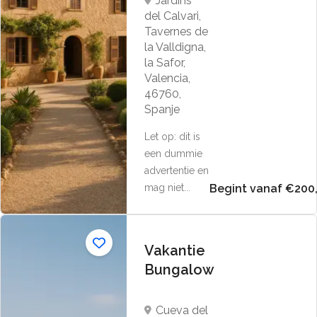
Jardins
del Calvari,
Tavernes de
la Valldigna,
la Safor,
Valencia,
46760,
Spanje
Let op: dit is
een dummie
advertentie en
mag niet...
Begint vanaf €200
Vakantie
Bungalow
Cueva del