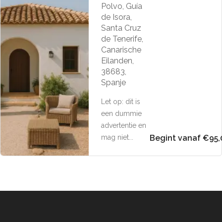
Polvo, Guía
de Isora,
Santa Cruz
de Tenerife,
Canarische
Eilanden,
38683,
Spanje
Let op: dit is
een dummie
advertentie en
mag niet...
Begint vanaf €95,