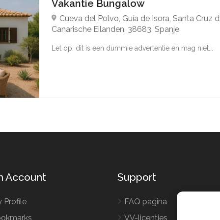
Vakantie Bungalow
Cueva del Polvo, Guía de Isora, Santa Cruz d
Canarische Eilanden, 38683, Spanje
Let op: dit is een dummie advertentie en mag niet...
n Account
Support
 Profile
FAQ pagina
okmarks
VV-licenties