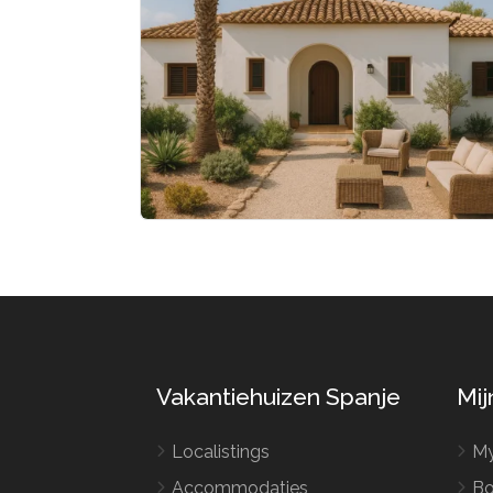
Vakantiehuizen Spanje
Mij
Localistings
My
Accommodaties
Bo