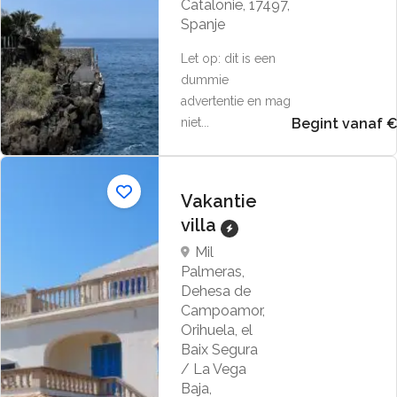
Catalonië, 17497,
Spanje
Let op: dit is een
dummie
advertentie en mag
niet...
Begint vanaf 
Vakantie
villa
Mil
Palmeras,
Dehesa de
Campoamor,
Orihuela, el
Baix Segura
/ La Vega
Baja,