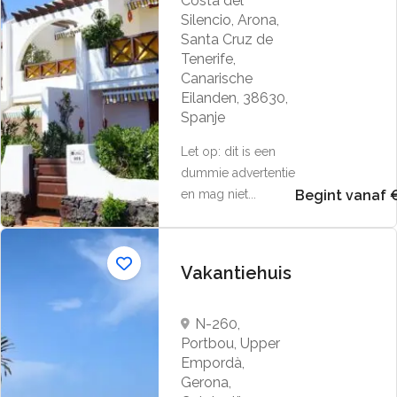
Costa del
Silencio, Arona,
Santa Cruz de
Tenerife,
Canarische
Eilanden, 38630,
Spanje
Let op: dit is een
dummie advertentie
en mag niet...
Begint vanaf 
Vakantiehuis
N-260,
Portbou, Upper
Empordà,
Gerona,