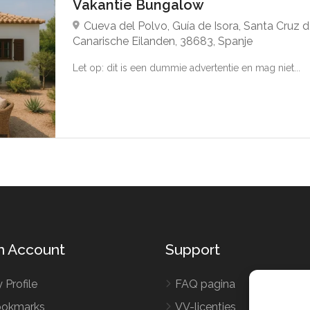
Vakantie Bungalow
Cueva del Polvo, Guía de Isora, Santa Cruz d
Canarische Eilanden, 38683, Spanje
Let op: dit is een dummie advertentie en mag niet...
n Account
Support
 Profile
FAQ pagina
okmarks
VV-licenties