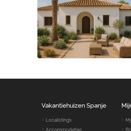
Vakantiehuizen Spanje
Mij
Localistings
My
Accommodaties
Bo