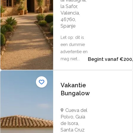
la Safor,
Valencia,
46760,
Spanje
Let op: dit is
een dummie
advertentie en
mag niet...
Begint vanaf €200
Vakantie
Bungalow
Cueva del
Polvo, Guía
de Isora,
Santa Cruz