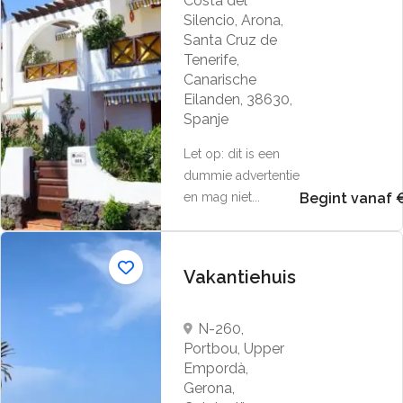
Costa del
Silencio, Arona,
Santa Cruz de
Tenerife,
Canarische
Eilanden, 38630,
Spanje
Let op: dit is een
dummie advertentie
en mag niet...
Begint vanaf 
Vakantiehuis
N-260,
Portbou, Upper
Empordà,
Gerona,