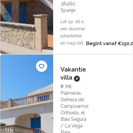
38480,
Spanje
Let op: dit is
een dummie
advertentie
en mag niet...
Begint vanaf €150,
Vakantie
villa
Mil
Palmeras,
Dehesa de
Campoamor,
Orihuela, el
Baix Segura
/ La Vega
Baja,