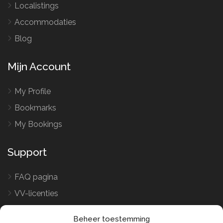
Localistings
Accommodaties
Blog
Mijn Account
My Profile
Bookmarks
My Bookings
Support
FAQ pagina
VV-licenties
Word verhuurder
Beheer toestemming