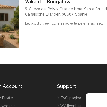
Vakantie Bungalow
Cueva del Polvo, Guía de Isora, Santa Cruz d
Canarische Eilanden, 38683, Spanje
Let op: dit is een dummie advertentie en mag niet...
n Account
Support
 Profile
FAQ pagina
okmarks
VV-licenties