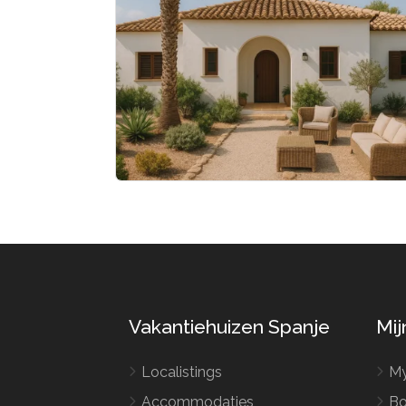
Vakantiehuizen Spanje
Mij
Localistings
My
Accommodaties
Bo