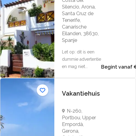
Costa del
Silencio, Arona,
Santa Cruz de
Tenerife,
Canarische
Eilanden, 38630,
Spanje
Let op: dit is een
dummie advertentie
en mag niet...
Begint vanaf 
Vakantiehuis
N-260,
Portbou, Upper
Empordà,
Gerona,