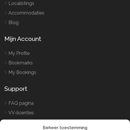
Localistings
Accommodaties
Blog
Mijn Account
My Profile
Bookmarks
My Bookings
Support
FAQ pagina
VV-licenties
Word verhuurder
Beheer toestemming