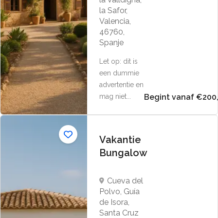
la Safor,
Valencia,
46760,
Spanje
Let op: dit is
een dummie
advertentie en
mag niet...
Begint vanaf €200
Vakantie
Bungalow
Cueva del
Polvo, Guía
de Isora,
Santa Cruz