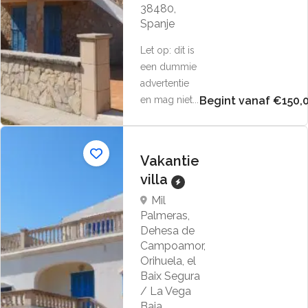
38480,
Spanje
Let op: dit is
een dummie
advertentie
en mag niet...
Begint vanaf €150,
Vakantie
villa
Mil
Palmeras,
Dehesa de
Campoamor,
Orihuela, el
Baix Segura
/ La Vega
Baja,