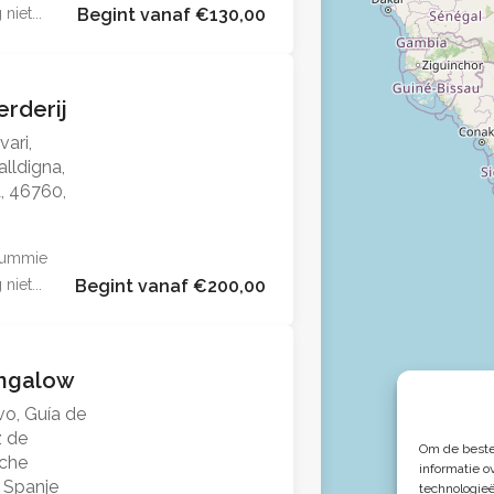
niet...
Begint vanaf €130,00
erderij
vari,
alldigna,
a, 46760,
 dummie
niet...
Begint vanaf €200,00
ungalow
vo, Guía de
z de
Om de beste
sche
informatie o
 Spanje
technologie