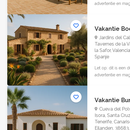
advertentie en mag 
Vakantie Bo
Jardins del Cal
Tavernes de la V
la Safor, Valenci
Spanje
Let op: dit is een
advertentie en mag 
Vakantie B
Cueva del Pol
Isora, Santa Cru
Tenerife, Canari
Eilanden, 38683,