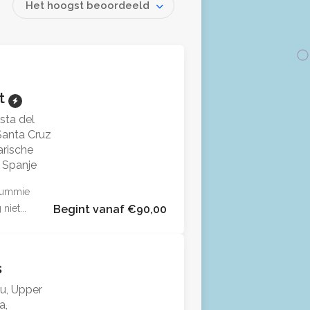
Het hoogst beoordeeld
t
sta del
 Santa Cruz
arische
 Spanje
 dummie
niet...
Begint vanaf €90,00
s
u, Upper
a,