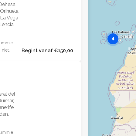
 Dehesa
rihuela,
 La Vega
alencia,
4
 dummie
niet...
Begint vanaf €150,00
ral del
Güímar,
nerife,
den,
 dummie