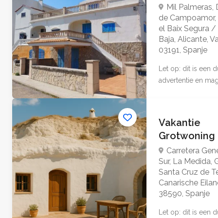
Mil Palmeras,
de Campoamor, O
el Baix Segura /
Baja, Alicante, V
03191, Spanje
Let op: dit is een
advertentie en mag 
Vakantie
Grotwoning
Carretera Gene
Sur, La Medida, 
Santa Cruz de Te
Canarische Eilan
38590, Spanje
Let op: dit is een