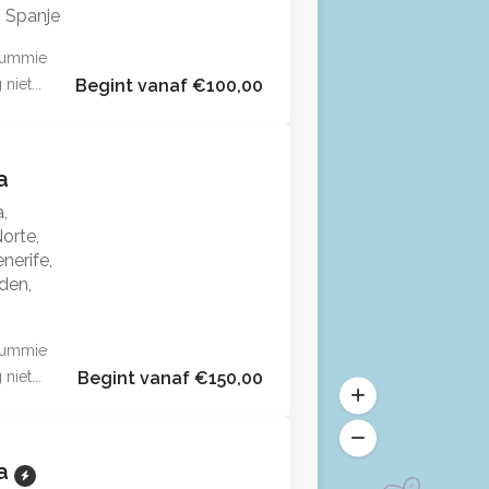
, Spanje
 dummie
niet...
Begint vanaf €100,00
la
a,
orte,
nerife,
den,
 dummie
niet...
Begint vanaf €150,00
la