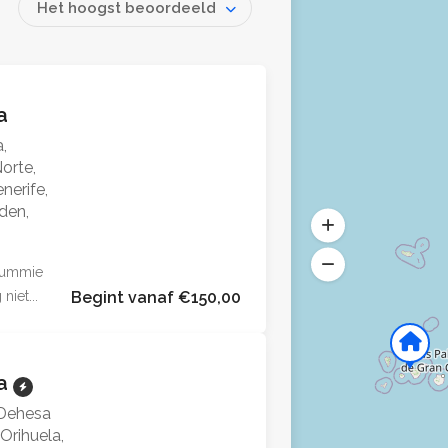
Het hoogst beoordeeld
la
a,
orte,
nerife,
den,
 dummie
niet...
Begint vanaf €150,00
la
 Dehesa
rihuela,